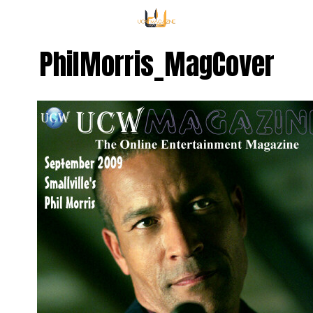
PhilMorris_MagCover